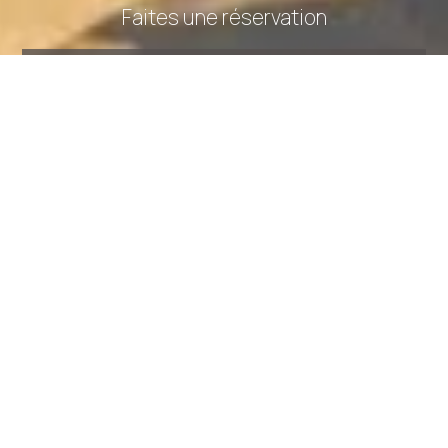
Faites une réservation
DEMANDE
RESERVEZ
SHARE
IMPRIMER
CONTACTEZ NOUS
BB Dona Ana
Hôtel à Lagos, Portugal
Estrada de Porto de Mós Lote 42, Lagos - 8600-513