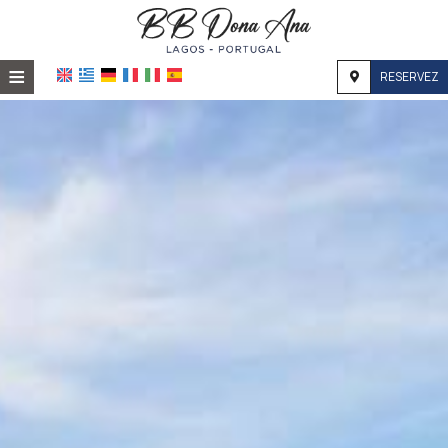
≡
RESERVEZ
ACCUEIL
EMPLACEMENT
HÉBERGEMENT
INSTALLATIONS
GALERIE PHOTO