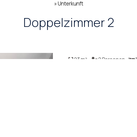
»
Unterkunft
Doppelzimmer 2
23 m²
2 Personen
Das Doppelzimmer verfügt üb
privates Badezimmer mit Bade
Einrichtungen
Bidet
Toilette
Bad oder Dusche
Handtücher